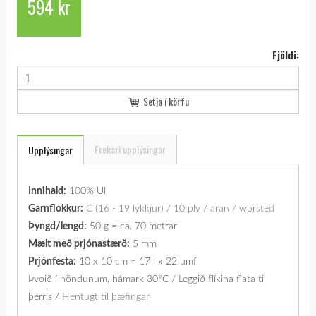
594 kr
Fjöldi:
Setja í körfu
Frekari upplýsingar
Upplýsingar
Innihald:
100% Ull
Garnflokkur:
C (16 - 19 lykkjur) / 10 ply / aran / worsted
Þyngd/lengd:
50 g = ca. 70 metrar
Mælt með prjónastærð:
5 mm
Prjónfesta:
10 x 10 cm = 17 l x 22 umf
Þvoið í höndunum, hámark 30°C / Leggið flíkina flata til
þerris /
Hentugt til þæfingar