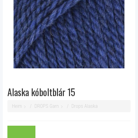
Alaska kóboltblár 15
Heim
DROPS Garn
Drops Alaska