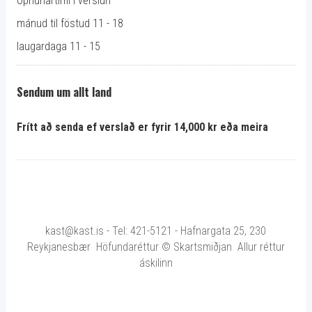
Opnunartími í verslun
mánud til föstud 11 - 18
laugardaga 11 - 15
Sendum um allt land
Frítt að senda ef verslað er fyrir 14,000 kr eða meira
kast@kast.is - Tel: 421-5121 - Hafnargata 25, 230
Reykjanesbær Höfundaréttur © Skartsmiðjan Allur réttur
áskilinn