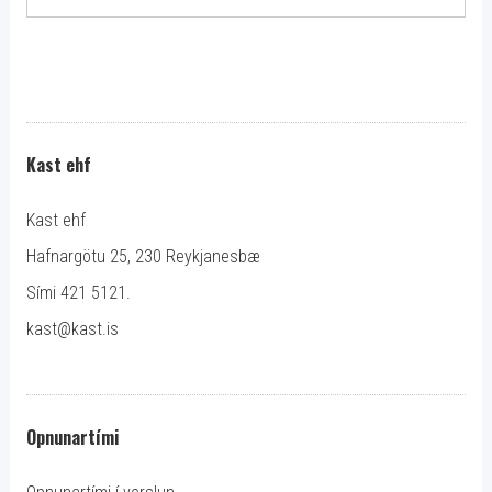
Kast ehf
Kast ehf
Hafnargötu 25, 230 Reykjanesbæ
Sími 421 5121.
kast@kast.is
Opnunartími