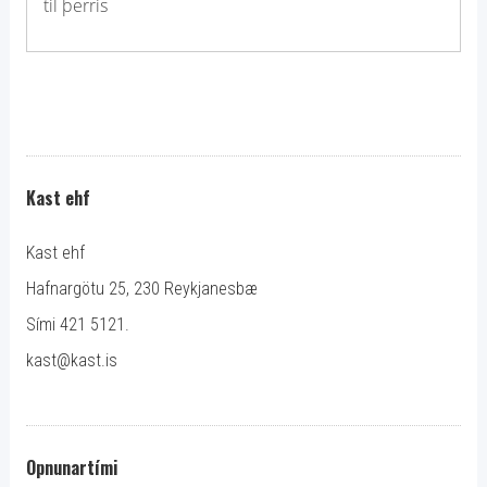
til þerris
Kast ehf
Kast ehf
Hafnargötu 25, 230 Reykjanesbæ
Sími 421 5121.
kast@kast.is
Opnunartími