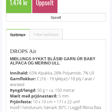
1.474 kr
Uppselt
Uppselt
Frekari upplýsingar
Upplýsingar
DROPS Air
MIÐLUNGS ÞYKKT BLÁSIÐ GARN ÚR BABY
ALPACA OG MERINO ULL
Innihald:
65% Alpakka, 28% Polyamide, 7% Ull
Garnflokkur:
C (16 - 19 lykkjur) / 10 ply / aran /
worsted
Þyngd/lengd:
50 g = ca. 150 metrar
Mælt með prjónastærð:
5 mm
Prjónfesta:
10 x 10 cm = 17 l x 22 umf
Þvoið í höndunum, hámark 30°C / Leggið flíkina flata