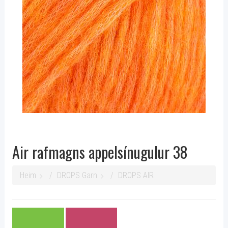
Air rafmagns appelsínugulur 38
Heim
DROPS Garn
DROPS AIR