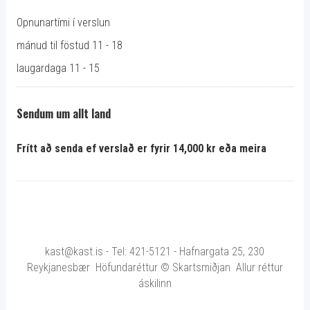
Opnunartími í verslun
mánud til föstud 11 - 18
laugardaga 11 - 15
Sendum um allt land
Frítt að senda ef verslað er fyrir 14,000 kr eða meira
kast@kast.is - Tel: 421-5121 - Hafnargata 25, 230
Reykjanesbær Höfundaréttur © Skartsmiðjan Allur réttur
áskilinn