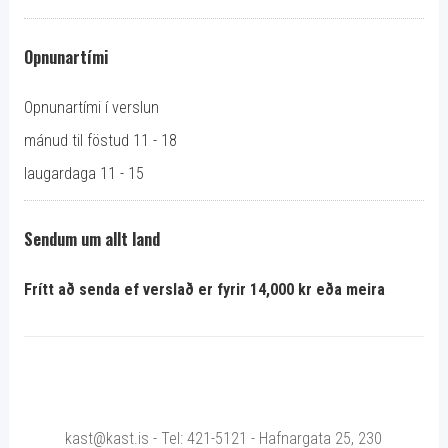
Opnunartími
Opnunartími í verslun
mánud til föstud 11 - 18
laugardaga 11 - 15
Sendum um allt land
Frítt að senda ef verslað er fyrir 14,000 kr eða meira
kast@kast.is - Tel: 421-5121 - Hafnargata 25, 230