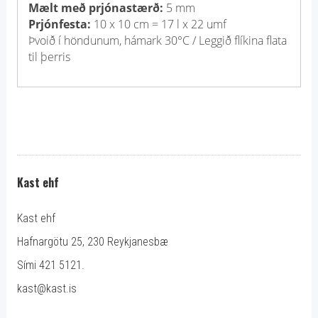
Mælt með prjónastærð:
5 mm
Prjónfesta:
10 x 10 cm = 17 l x 22 umf
Þvoið í höndunum, hámark 30°C / Leggið flíkina flata
til þerris
Kast ehf
Kast ehf
Hafnargötu 25, 230 Reykjanesbæ
Sími 421 5121.
kast@kast.is