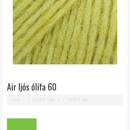
Air ljós ólífa 60
Heim
DROPS Garn
DROPS AIR