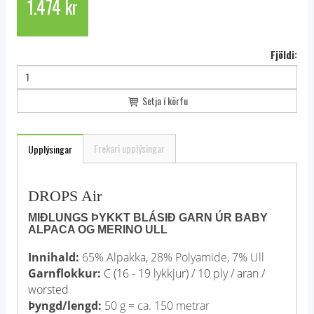
1.474 kr
Fjöldi:
Setja í körfu
Frekari upplýsingar
Upplýsingar
DROPS Air
MIÐLUNGS ÞYKKT BLÁSIÐ GARN ÚR BABY
ALPACA OG MERINO ULL
Innihald:
65% Alpakka, 28% Polyamide, 7% Ull
Garnflokkur:
C (16 - 19 lykkjur) / 10 ply / aran /
worsted
Þyngd/lengd:
50 g = ca. 150 metrar