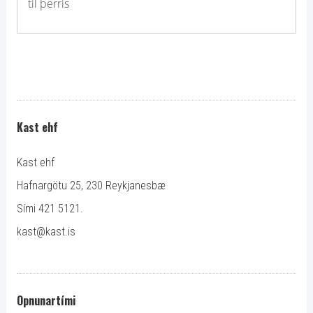
til þerris
Kast ehf
Kast ehf
Hafnargötu 25, 230 Reykjanesbæ
Sími 421 5121.
kast@kast.is
Opnunartími