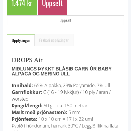
1.474 kr
Uppselt
Uppselt
Frekari upplýsingar
Upplýsingar
DROPS Air
MIÐLUNGS ÞYKKT BLÁSIÐ GARN ÚR BABY
ALPACA OG MERINO ULL
Innihald:
65% Alpakka, 28% Polyamide, 7% Ull
Garnflokkur:
C (16 - 19 lykkjur) / 10 ply / aran /
worsted
Þyngd/lengd:
50 g = ca. 150 metrar
Mælt með prjónastærð:
5 mm
Prjónfesta:
10 x 10 cm = 17 l x 22 umf
Þvoið í höndunum, hámark 30°C / Leggið flíkina flata