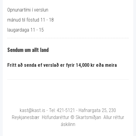
Opnunartími í verslun
mánud til föstud 11 - 18
laugardaga 11 - 15
Sendum um allt land
Frítt að senda ef verslað er fyrir 14,000 kr eða meira
kast@kast.is - Tel: 421-5121 - Hafnargata 25, 230
Reykjanesbær Höfundaréttur © Skartsmiðjan Allur réttur
áskilinn