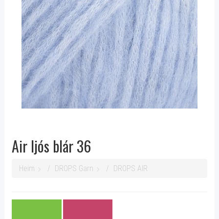
Air ljós blár 36
Heim
DROPS Garn
DROPS AIR