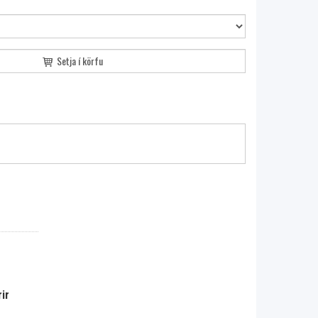
Setja í körfu
ir