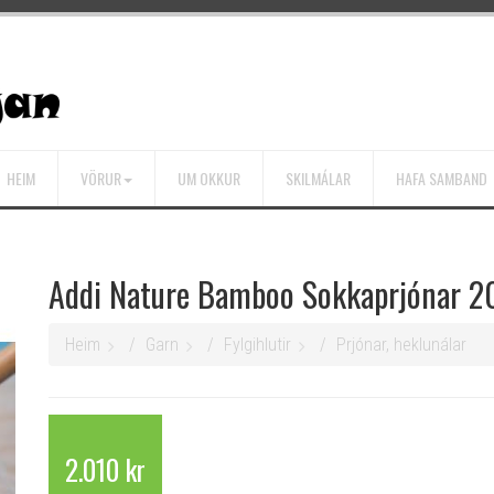
HEIM
VÖRUR
UM OKKUR
SKILMÁLAR
HAFA SAMBAND
Addi Nature Bamboo Sokkaprjónar 20
Heim
Garn
Fylgihlutir
Prjónar, heklunálar
2.010 kr