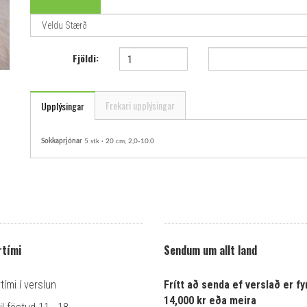
Fjöldi:
Frekari upplýsingar
Upplýsingar
Sokkaprjónar
5 stk · 20 cm, 2,0-10.0
tími
Sendum um allt land
ími í verslun
Frítt að senda ef verslað er fyr
14,000 kr eða meira