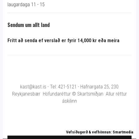
laugardaga 11 - 15
Sendum um allt land
Frítt að senda ef verslað er fyrir 14,000 kr eða meira
kast@kast.is - Tel: 421-5121 - Hafnargata 25, 230
Reykjanesbær Höfundaréttur © Skartsmiðjan Allur réttur
áskilinn
Vefsíðugerð & vefhönnun: Smartmedia