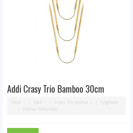
Addi Crasy Trio Bamboo 30cm
Heim
Garn
Crasy Trio prjónar
Fylgihlutir
Prjónar, heklunálar