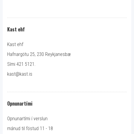
Kast ehf
Kast ehf
Hafnargötu 25, 230 Reykjanesbæ
Sími 421 5121.
kast@kast.is
Opnunartími
Opnunartími í verslun
mánud til föstud 11 - 18