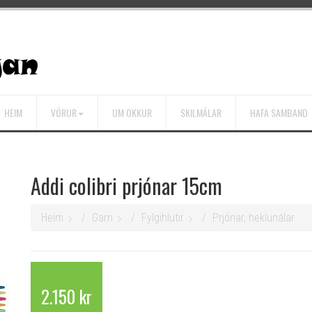
HEIM
VÖRUR
UM OKKUR
SKILMÁLAR
HAFA SAMBAND
Addi colibri prjónar 15cm
Heim
Garn
Fylgihlutir
Prjónar, heklunálar
2.150 kr