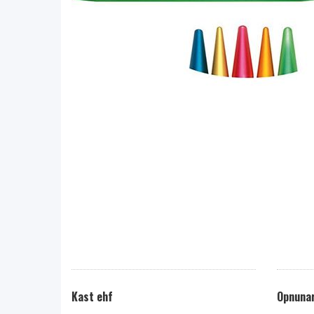
Kast ehf
Opnunar