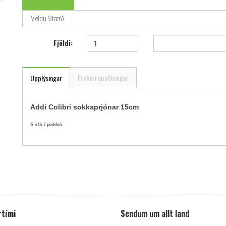
Fjöldi:
Frekari upplýsingar
Upplýsingar
Addi Colibri sokkaprjónar 15cm
5 stk í pakka
tími
Sendum um allt land