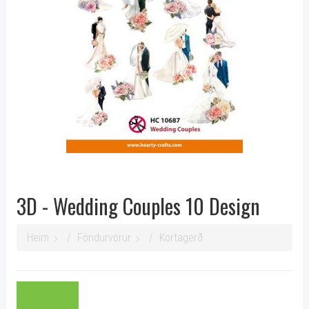
3D - Wedding Couples 10 Design
Heim
Föndurvörur
Kortagerð