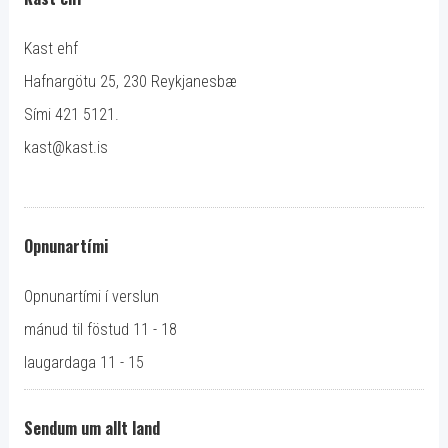
Kast ehf
Hafnargötu 25, 230 Reykjanesbæ
Sími 421 5121.
kast@kast.is
Opnunartími
Opnunartími í verslun
mánud til föstud 11 - 18
laugardaga 11 - 15
Sendum um allt land