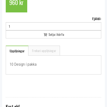
960 kr
Fjöldi:
Setja í körfu
Frekari upplýsingar
Upplýsingar
10 Design í pakka
Kast ehf