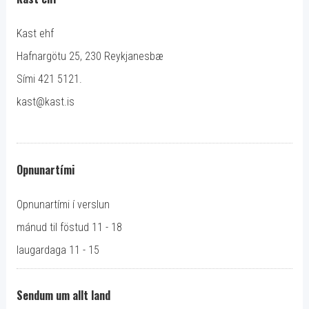
Kast ehf
Hafnargötu 25, 230 Reykjanesbæ
Sími 421 5121.
kast@kast.is
Opnunartími
Opnunartími í verslun
mánud til föstud 11 - 18
laugardaga 11 - 15
Sendum um allt land