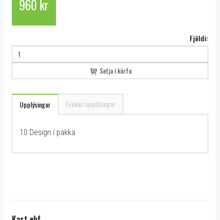
960 kr
Fjöldi:
Setja í körfu
Frekari upplýsingar
Upplýsingar
10 Design í pakka
Kast ehf